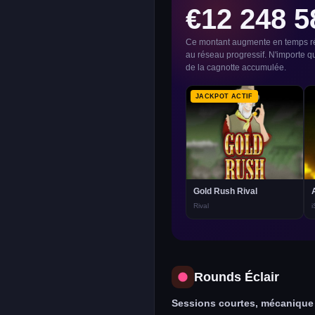
€12 248 5
Ce montant augmente en temps rée
au réseau progressif. N'importe qu
de la cagnotte accumulée.
JACKPOT ACTIF
Gold Rush Rival
Rival
i
Rounds Éclair
Sessions courtes, mécanique 