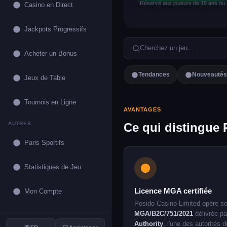
Réservé aux joueurs de 18 ans ou pl
Casino en Direct
Jackpots Progressifs
Cherchez un jeu...
Acheter un Bonus
Tendances
Nouveautés
Jeux de Table
Tournois en Ligne
AVANTAGES
AUTRES
Ce qui distingue
Paris Sportifs
Statistiques de Jeu
Licence MGA certifiée
Mon Compte
Posido Casino Limited opère so
MGA/B2C/751/2021
délivrée pa
Authority
, l'une des autorités d