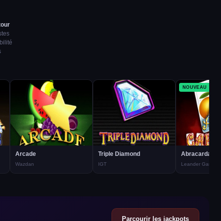
tour
stes
ilité
s
NOUVEAU
Arcade
Triple Diamond
Abracardabra
Wazdan
IGT
Leander Games
Parcourir les jackpots