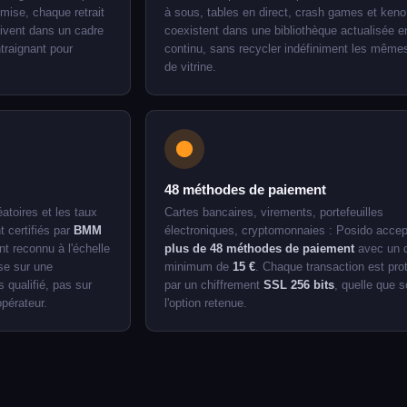
mise, chaque retrait
à sous, tables en direct, crash games et keno
rivent dans un cadre
coexistent dans une bibliothèque actualisée e
ntraignant pour
continu, sans recycler indéfiniment les mêmes
de vitrine.
48 méthodes de paiement
atoires et les taux
Cartes bancaires, virements, portefeuilles
t certifiés par
BMM
électroniques, cryptomonnaies : Posido accep
nt reconnu à l'échelle
plus de 48 méthodes de paiement
avec un 
se sur une
minimum de
15 €
. Chaque transaction est pro
s qualifié, pas sur
par un chiffrement
SSL 256 bits
, quelle que s
opérateur.
l'option retenue.