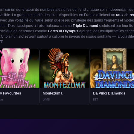
nt sur un générateur de nombres aléatoires qui rend chaque spin indépendant du
isible. La grande majorité des titres disponibles en France affichent un
taux de re
 avec une volatilité qui varie selon que le jeu privilégie des gains fréquents et mode
iels. Des classiques à trois rouleaux comme
Triple Diamond
séduisent par leur lisib
 mécanique de cascades comme
Gates of Olympus
ajoutent des multiplicateurs et de
hoisir un slot revient surtout à calibrer le niveau de risque souhaité — la volatilité
TP.
fy Favourites
Montezuma
Da Vinci Diamonds
on
WMS
IGT