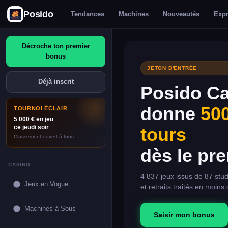
Posido
Tendances
Machines
Nouveautés
Exp
Décroche ton premier
bonus
JETON D'ENTRÉE
Déjà inscrit
Posido Ca
donne
50
TOURNOI ÉCLAIR
5 000 € en jeu
ce jeudi soir
tours
Classement ouvert à tous
dès le pr
CASINO
4 837 jeux issus de 87 stud
Jeux en Vogue
et retraits traités en moins
Machines à Sous
Saisir mon bonus